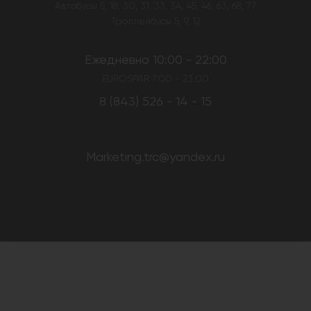
Автобусы 5, 18, 30, 31, 33, 34, 45, 46, 63, 68, 77
Троллейбусы 5, 9, 12
Ежедневно 10:00 - 22:00
EUROSPAR 7:00 - 23:00
8 (843) 526 - 14 - 15
Marketing.trc@yandex.ru