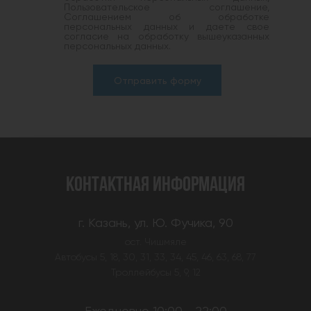
Пользовательское соглашение,
Соглашением об обработке
персональных данных и даете свое
согласие на обработку вышеуказанных
персональных данных.
Отправить форму
КОНТАКТНАЯ ИНФОРМАЦИЯ
г. Казань, ул. Ю. Фучика, 90
ост. Чишмяле
Автобусы 5, 18, 30, 31, 33, 34, 45, 46, 63, 68, 77
Троллейбусы 5, 9, 12
Ежедневно 10:00 - 22:00