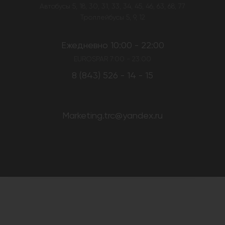
Автобусы 5, 18, 30, 31, 33, 34, 45, 46, 63, 68, 77
Троллейбусы 5, 9, 12
Ежедневно 10:00 - 22:00
EUROSPAR 7:00 - 23:00
8 (843) 526 - 14 - 15
Marketing.trc@yandex.ru