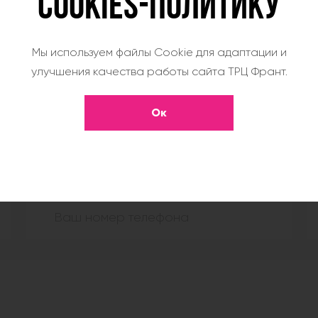
COOKIES-ПОЛИТИКУ
Мы используем файлы Cookie для адаптации и
улучшения качества работы сайта ТРЦ Франт.
ТЬ ЗАЯВКУ НА АРЕНДУ П
Ок
е уточнить интересующую вас информацию, заполн