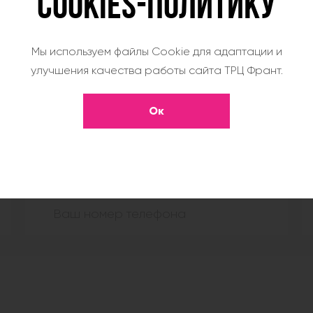
COOKIES-ПОЛИТИКУ
Мы используем файлы Cookie для адаптации и
улучшения качества работы сайта ТРЦ Франт.
ТЬ ЗАЯВКУ НА АРЕНДУ П
Ок
е уточнить интересующую вас информацию, заполн